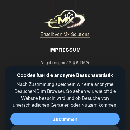
Erstellt von Mx-Solutions
IMPRESSUM
Angaben gemäß § 5 TMG:
Katrin Holfelder
Cookies fuer die anonyme Besuchsstatistik
Wein und Winzer Events
Bögnerweg 3, 69168 Wiesloch
Nach Zustimmung speichern wir eine anonyme
Besucher-ID im Browser. So sehen wir, wie oft die
Kontakt:
Website besucht wird und ob Besuche von
Telefon: 0176 21018101
unterschiedlichen Geraeten oder Nutzern kommen.
E-Mail: info@winzerrastwiesloch.de
Zustimmen
RECHTLICHES